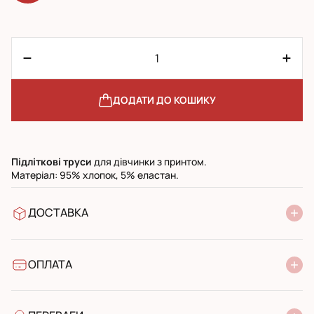
ДОДАТИ ДО КОШИКУ
Підліткові
труси
для дівчинки з принтом.
Матеріал: 95% хлопок, 5% еластан.
ДОСТАВКА
У відділення Нової Пошти
УкрПошта стандарт
УкрПошта експресс
ОПЛАТА
Готівкою при отриманні у поштовому відділенні
Банківський переказ