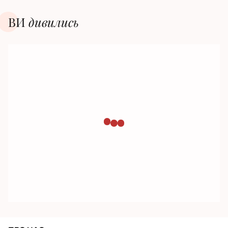
ВИ
дивилиcь