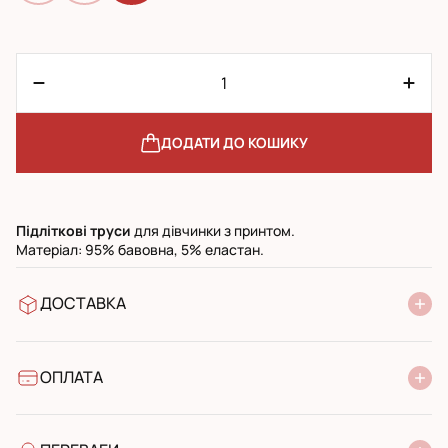
ДОДАТИ ДО КОШИКУ
Підліткові
труси
для дівчинки з принтом.
Матеріал: 95% бавовна, 5% еластан.
ДОСТАВКА
У відділення Нової Пошти
УкрПошта стандарт
УкрПошта експресс
ОПЛАТА
Готівкою при отриманні у поштовому відділенні
Банківський переказ