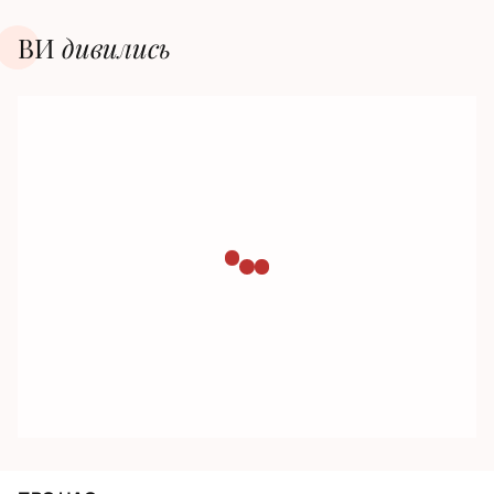
ВИ
дивилиcь