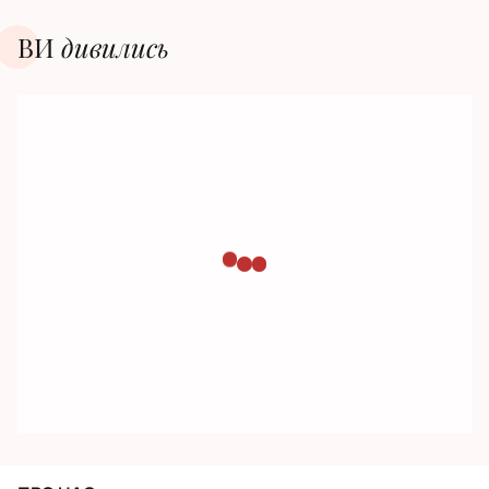
ВИ
дивилиcь