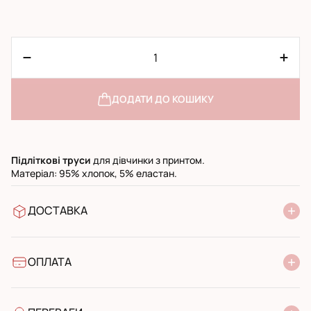
ДОДАТИ ДО КОШИКУ
Підліткові
труси
для дівчинки з принтом.
Матеріал: 95% хлопок, 5% еластан.
ДОСТАВКА
У відділення Нової Пошти
УкрПошта стандарт
УкрПошта експресс
ОПЛАТА
Готівкою при отриманні у поштовому відділенні
Банківський переказ