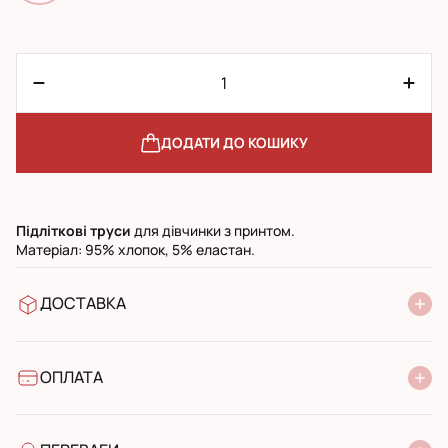
ДОДАТИ ДО КОШИКУ
Підліткові
труси
для дівчинки з принтом.
Матеріал: 95% хлопок, 5% еластан.
ДОСТАВКА
У відділення Нової Пошти
УкрПошта стандарт
УкрПошта експресс
ОПЛАТА
Готівкою при отриманні у поштовому відділенні
Банківський переказ