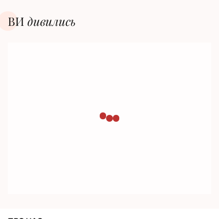
ВИ
дивилиcь