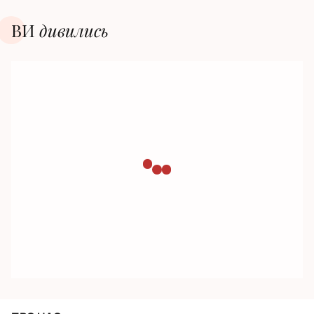
ВИ
дивилиcь