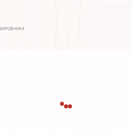
якість від
широкий а
досвід роб
 ВИРОБНИКА