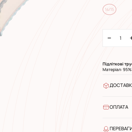
14/15
Підліткові
тру
Матеріал: 95%
ДОСТАВК
У відділен
УкрПошта 
УкрПошта 
ОПЛАТА
Готівкою п
Банківськ
ПЕРЕВАГ