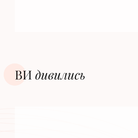
ВИ
дивилиcь