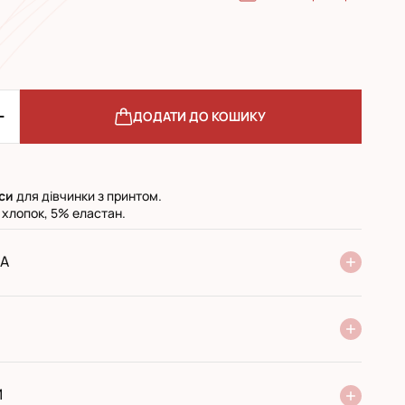
ДОДАТИ ДО КОШИКУ
си
для дівчинки з принтом.
 хлопок, 5% еластан.
А
ня Нової Пошти
стандарт
експресс
ри отриманні у поштовому відділенні
ий переказ
И