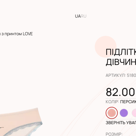
UA
RU
и з принтом LOVE
ПІДЛІТ
ДІВЧИН
АРТИКУЛ
:
518
82.00
КОЛІР
:
ПЕРСИ
ЗВЕРНІТЬ УВА
РОЗМІР
: