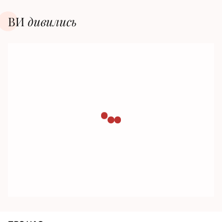
ВИ
дивилиcь