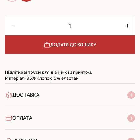
ДОДАТИ ДО КОШИКУ
Підліткові
труси
для дівчинки з принтом.
Матеріал: 95% хлопок, 5% еластан.
ДОСТАВКА
У відділення Нової Пошти
УкрПошта стандарт
УкрПошта експресс
ОПЛАТА
Готівкою при отриманні у поштовому відділенні
Банківський переказ