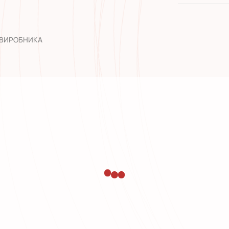
широкий а
досвід роб
 ВИРОБНИКА