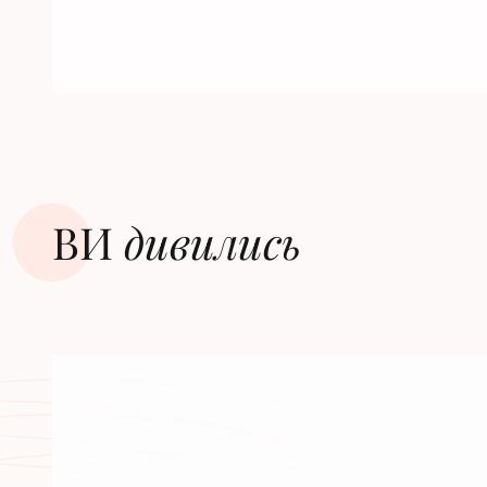
ВИ
дивилиcь