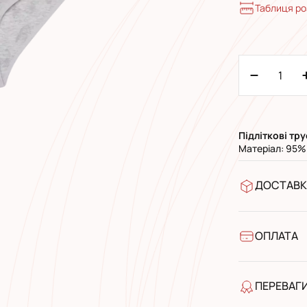
Таблиця ро
Підліткові
тру
Матеріал: 95%
ДОСТАВК
У відділен
УкрПошта 
УкрПошта 
ОПЛАТА
Готівкою п
Банківськ
ПЕРЕВАГ
якість від