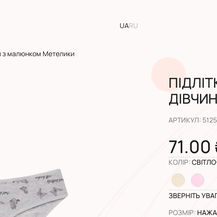
UA
RU
нки з малюнком Метелики
ПІДЛІТ
ДІВЧИ
АРТИКУЛ
:
5125
71.00
КОЛІР
:
СВІТЛО
ЗВЕРНІТЬ УВА
РОЗМІР
:
НАЖАЛ