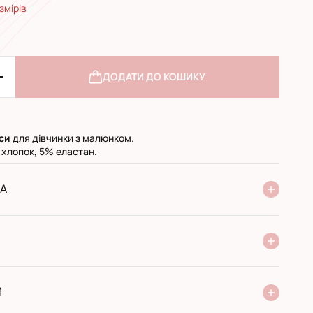
змірів
ДОДАТИ ДО КОШИКУ
си
для дівчинки з малюнком.
 хлопок, 5% еластан.
А
ня Нової Пошти
стандарт
експресс
ри отриманні у поштовому відділенні
ий переказ
И
 виробника