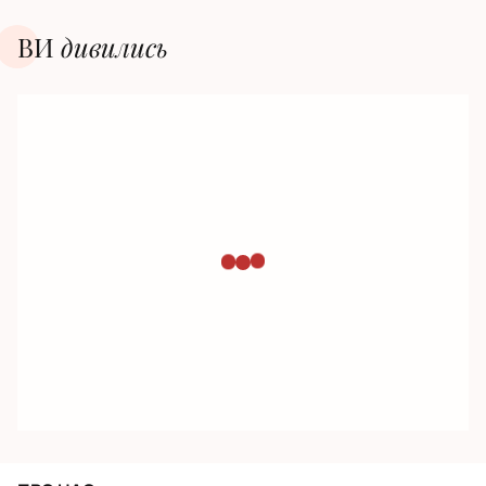
ВИ
дивилиcь