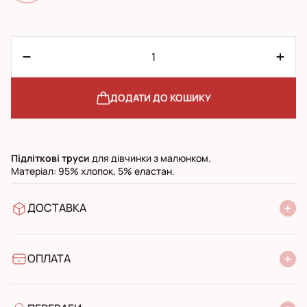
ДОДАТИ ДО КОШИКУ
Підліткові
труси
для дівчинки з малюнком.
Матеріал: 95% хлопок, 5% еластан.
ДОСТАВКА
У відділення Нової Пошти
УкрПошта стандарт
УкрПошта експресс
ОПЛАТА
Готівкою при отриманні у поштовому відділенні
Банківський переказ