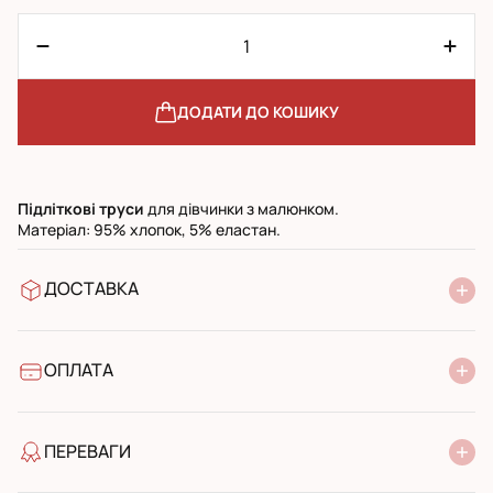
ДОДАТИ ДО КОШИКУ
Підліткові
труси
для дівчинки з малюнком.
Матеріал: 95% хлопок, 5% еластан.
ДОСТАВКА
У відділення Нової Пошти
УкрПошта стандарт
УкрПошта експресс
ОПЛАТА
Готівкою при отриманні у поштовому відділенні
Банківський переказ
ПЕРЕВАГИ
якість від виробника