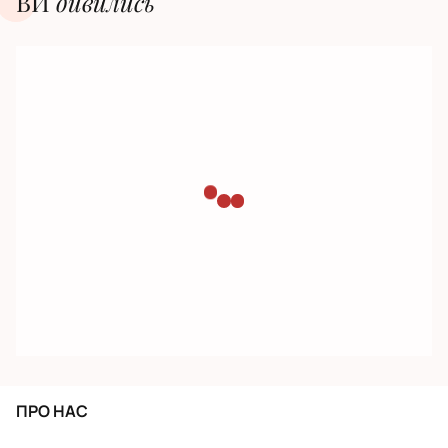
ВИ
дивилиcь
ПРО НАС