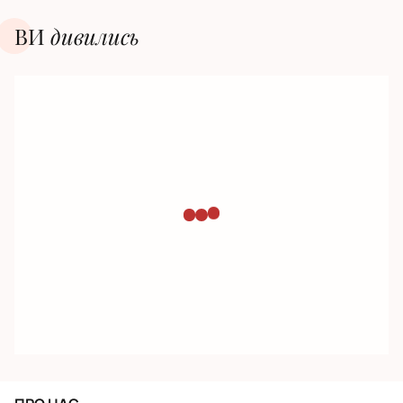
ВИ
дивилиcь