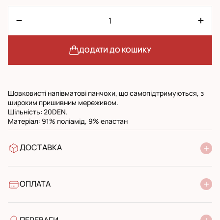
ДОДАТИ ДО КОШИКУ
Шовковисті напівматові панчохи, що самопідтримуються, з
широким пришивним мереживом.
Щільність: 20DEN.
Матеріал: 91% поліамід, 9% еластан
ДОСТАВКА
У відділення Нової Пошти
УкрПошта стандарт
УкрПошта експресс
ОПЛАТА
Готівкою при отриманні у поштовому відділенні
Банківський переказ
ПЕРЕВАГИ