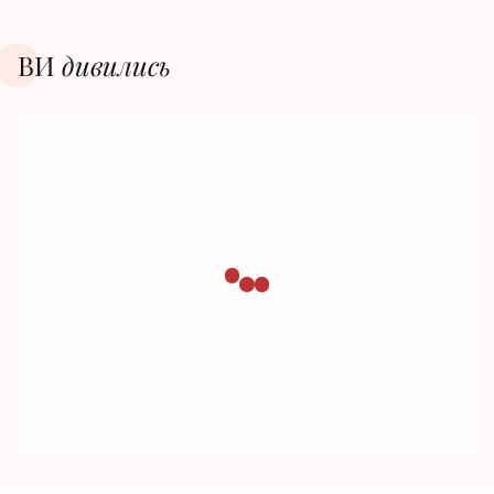
ВИ
дивилиcь