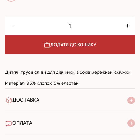
ДОДАТИ ДО КОШИКУ
Дитячі труси сліпи
для дівчинки, з боків мереживні смужки.
Матеріал: 95% хлопок, 5% еластан.
ДОСТАВКА
У відділення Нової Пошти
УкрПошта стандарт
УкрПошта експресс
ОПЛАТА
Готівкою при отриманні у поштовому відділенні
Банківський переказ