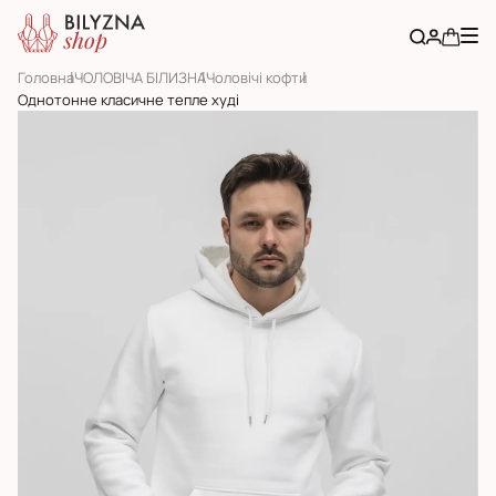
Головна
ЧОЛОВІЧА БІЛИЗНА
Чоловічі кофти
Однотонне класичне тепле худі