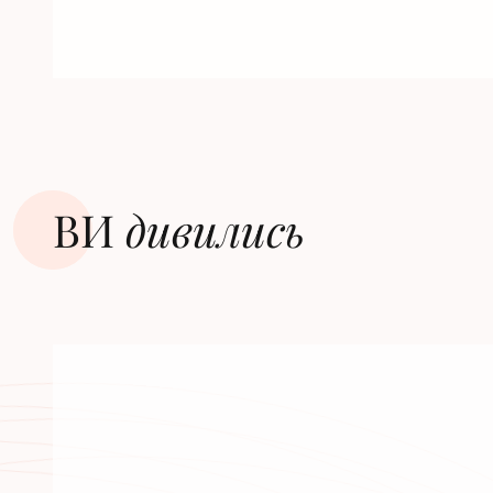
ВИ
дивилиcь