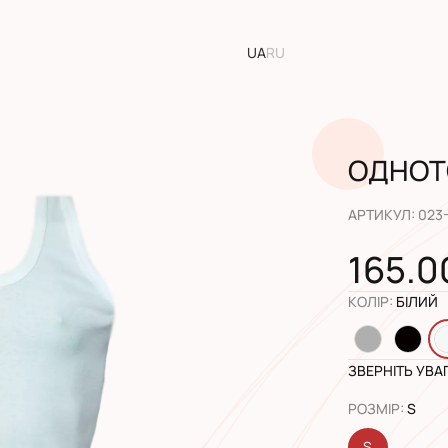
UA
RU
ОДНОТ
АРТИКУЛ
:
023
165.0
КОЛІР
:
БІЛИЙ
ЗВЕРНІТЬ УВА
РОЗМІР
:
S
S