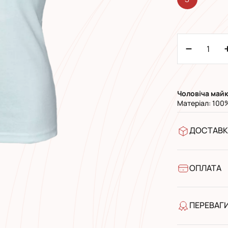
Чоловіча майк
Матеріал: 100
ДОСТАВК
У відділен
УкрПошта 
УкрПошта 
ОПЛАТА
Готівкою п
Банківськ
ПЕРЕВАГ
якість від
широкий а