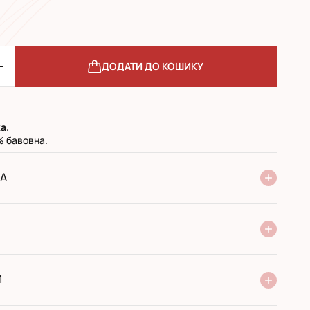
ДОДАТИ ДО КОШИКУ
а.
% бавовна.
А
ня Нової Пошти
стандарт
експресс
ри отриманні у поштовому відділенні
ий переказ
И
 виробника
сортимент