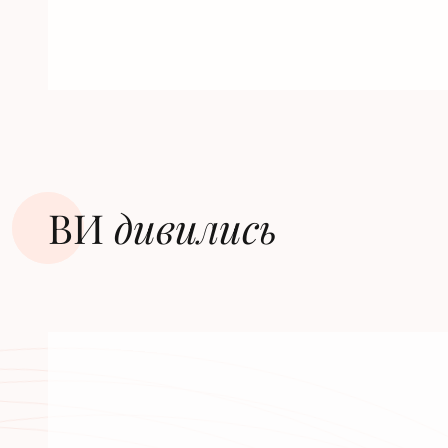
ВИ
дивилиcь