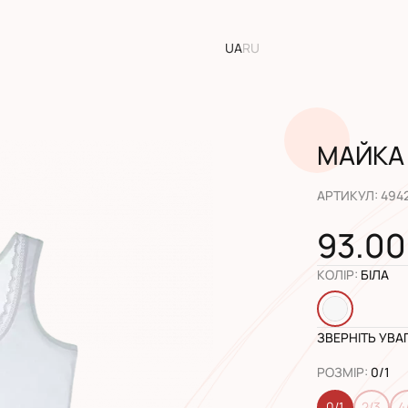
UA
RU
МАЙКА 
АРТИКУЛ
:
494
93.00
КОЛІР
:
БІЛА
ЗВЕРНІТЬ УВА
РОЗМІР
:
0/1
0/1
2/3
4