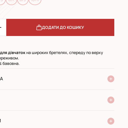
ДОДАТИ ДО КОШИКУ
для дівчаток
на широких бретелях, спереду по верху
ереживом.
% бавовна.
А
ня Нової Пошти
стандарт
експресс
ри отриманні у поштовому відділенні
ий переказ
И
 виробника