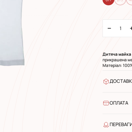
Дитяча майка
прикрашена м
Матеріал: 100
ДОСТАВК
У відділен
УкрПошта 
УкрПошта 
ОПЛАТА
Готівкою п
Банківськ
ПЕРЕВАГ
якість від