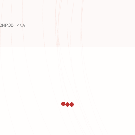
широкий а
досвід роб
 ВИРОБНИКА