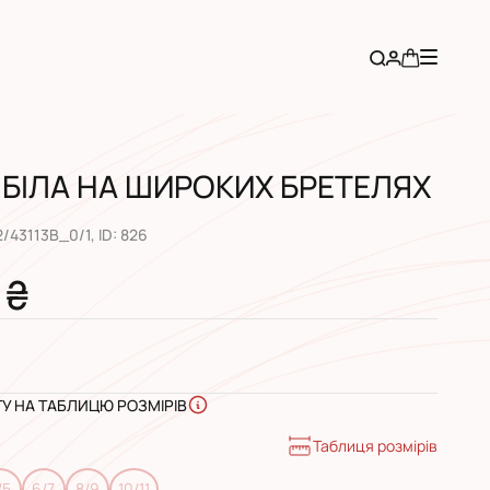
БІЛА НА ШИРОКИХ БРЕТЕЛЯХ
2/43113B_0/1
, ID:
826
 ₴
ГУ НА ТАБЛИЦЮ РОЗМІРІВ
Таблиця розмірів
/5
6/7
8/9
10/11