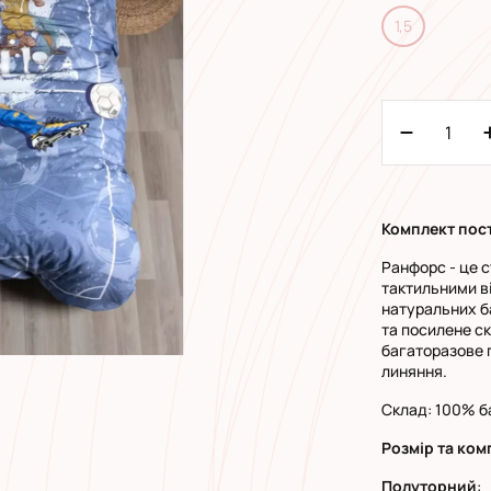
1,5
Комплект пост
Ранфорс - це с
тактильними ві
натуральних б
та посилене с
багаторазове 
линяння.
Склад: 100% б
Розмір та ком
Полуторний
: