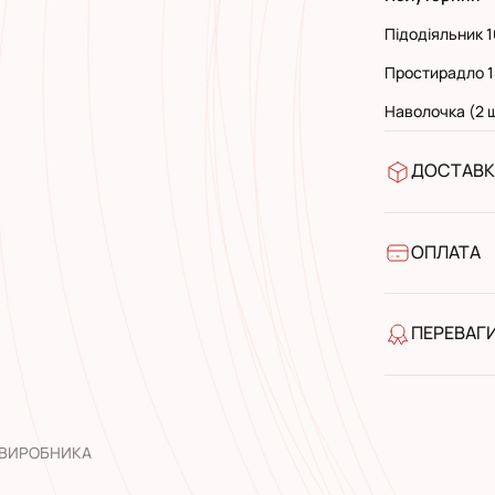
Підодіяльник 1
Простирадло 1
Наволочка (2 ш
ДОСТАВК
У відділен
УкрПошта 
УкрПошта 
ОПЛАТА
Готівкою п
Банківськ
ПЕРЕВАГ
якість від
широкий а
досвід роб
 ВИРОБНИКА