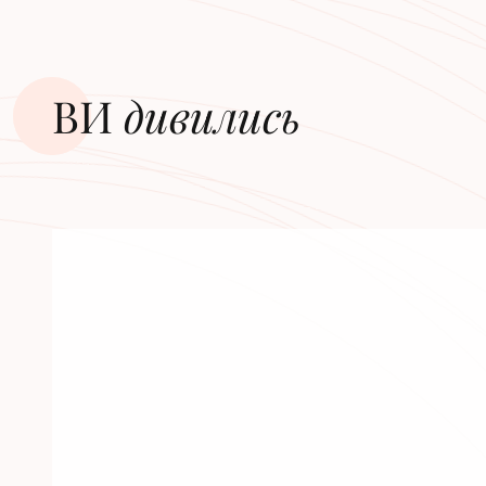
ВИ
дивилиcь