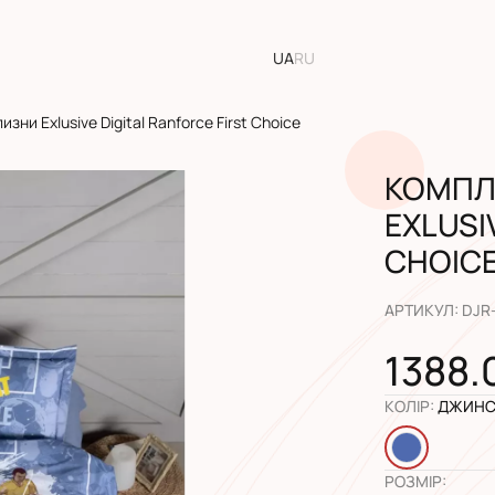
UA
RU
изни Exlusive Digital Ranforce First Choice
КОМПЛ
EXLUSI
CHOIC
АРТИКУЛ
:
DJR
1388.
КОЛІР
:
ДЖИНС
РОЗМІР
: