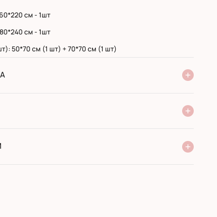
60*220 см - 1шт
80*240 см - 1шт
т): 50*70 см (1 шт) + 70*70 см (1 шт)
А
ня Нової Пошти
стандарт
експресс
ри отриманні у поштовому відділенні
ий переказ
И
 виробника
сортимент
оти з 2005 року