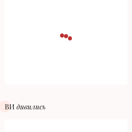
ВИ
дивилиcь