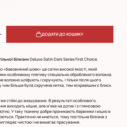
ДОДАТИ ДО КОШИКУ
ільної білизни
Deluxe Satin Dark Series First Choice.
бо «бавовняний шовк» це сатин високої якості, який
яки особливому плетиву спеціально обробленого волокна.
 волокно шліфують і скручують, і тільки після цього
 чим більше була скручена нитка, тим яскравішим є блиск
уже стійкі до зношування. В результаті особливого,
ння виходить міцне, але м'яке на дотик і з глянсовою
тно. У таку тканину добре проникають барвники і міцно в
ються. Практично не мнеться, тому постільна білизна з
виглядає чистою і не вимагає прасування.