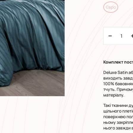
Євро
Комплект пост
Deluxe Satin а
виходить завд
100% бавовняне
тчуть. Причому
матеріалу.
Такі тканини д
щільного плеті
поверхнею поло
ньому закріплю
нього завжди 