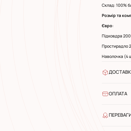
Склад: 100% б
Розмір та ком
Євро
:
Підковдра 200
Простирадло 2
Наволочка (4 ш
ДОСТАВК
У відділен
УкрПошта 
УкрПошта 
ОПЛАТА
Готівкою п
Банківськ
ПЕРЕВАГ
якість від
широкий а