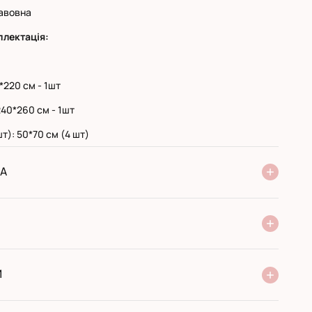
авовна
плектація:
*220 см - 1шт
40*260 см - 1шт
т): 50*70 см (4 шт)
А
ня Нової Пошти
стандарт
експресс
ри отриманні у поштовому відділенні
ий переказ
И
 виробника
сортимент