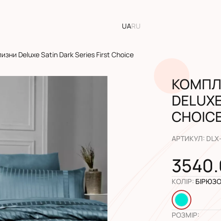
UA
RU
изни Deluxe Satin Dark Series First Choice
КОМПЛ
DELUXE
CHOIC
АРТИКУЛ
:
DLX
3540.
КОЛІР
:
БІРЮЗ
РОЗМІР
: