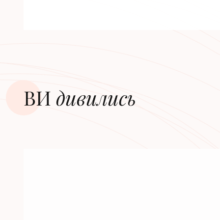
ВИ
дивилиcь