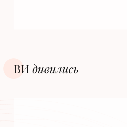
ВИ
дивилиcь