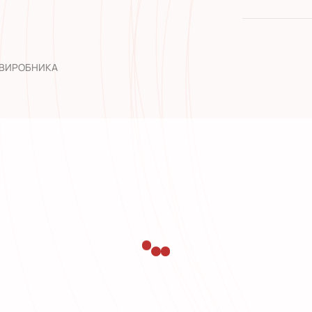
якість від
широкий а
досвід роб
 ВИРОБНИКА