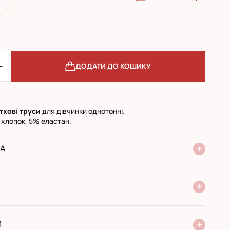
ДОДАТИ ДО КОШИКУ
іткові труси
для дівчинки однотонні.
 хлопок, 5% еластан.
А
ня Нової Пошти
стандарт
експресс
ри отриманні у поштовому відділенні
ий переказ
И