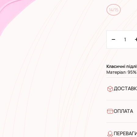
14/15
Класичні
п
ідл
Матеріал: 95%
ДОСТАВК
У відділен
УкрПошта 
УкрПошта 
ОПЛАТА
Готівкою п
Банківськ
ПЕРЕВАГ