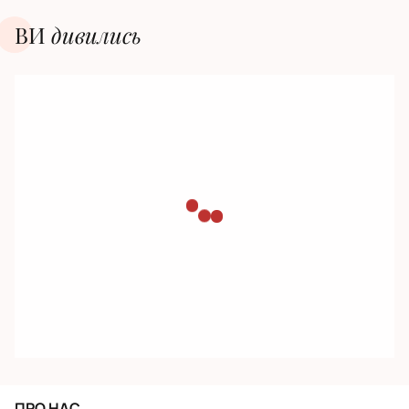
ВИ
дивилиcь
ПРО НАС