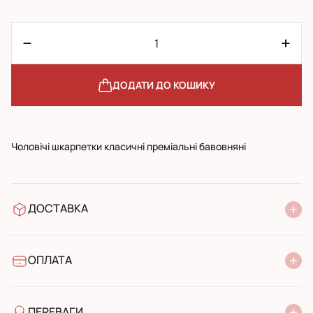
ДОДАТИ ДО КОШИКУ
Чоловічі шкарпетки класичні преміальні бавовняні
ДОСТАВКА
У відділення Нової Пошти
УкрПошта стандарт
УкрПошта експресс
ОПЛАТА
Готівкою при отриманні у поштовому відділенні
Банківський переказ
ПЕРЕВАГИ