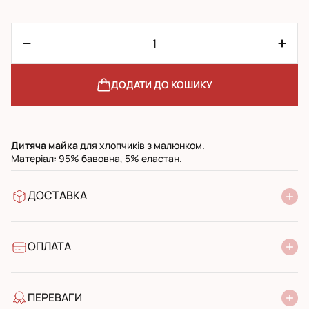
ДОДАТИ ДО КОШИКУ
Дитяча
майка
для хлопчиків з малюнком.
Матеріал: 95% бавовна, 5% еластан.
ДОСТАВКА
У відділення Нової Пошти
УкрПошта стандарт
УкрПошта експресс
ОПЛАТА
Готівкою при отриманні у поштовому відділенні
Банківський переказ
ПЕРЕВАГИ