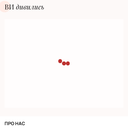
ВИ
дивилиcь
ПРО НАС