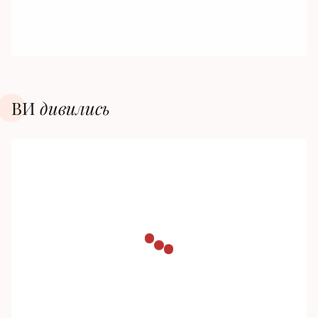
ВИ
дивилиcь