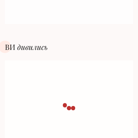
ВИ
дивилиcь