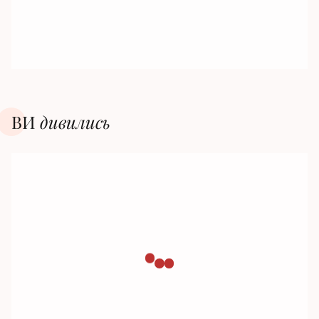
ВИ
дивилиcь