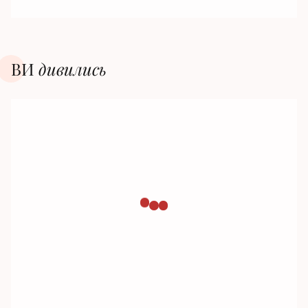
ВИ
дивилиcь