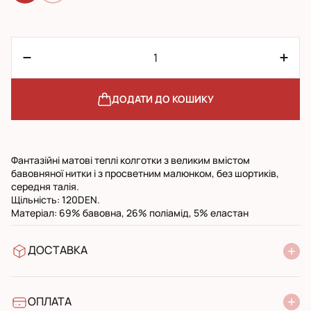
ДОДАТИ ДО КОШИКУ
Фантазійні матові теплі колготки з великим вмістом
бавовняної нитки і з просветним малюнком, без шортиків,
середня талія.
Щільність: 120DEN.
Матеріал: 69% бавовна, 26% поліамід, 5% еластан
ДОСТАВКА
У відділення Нової Пошти
УкрПошта стандарт
УкрПошта експресс
ОПЛАТА