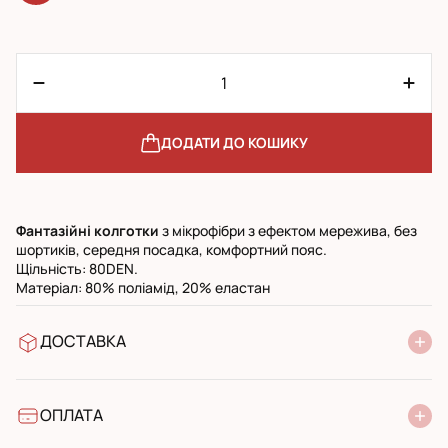
ДОДАТИ ДО КОШИКУ
Фантазійні колготки
з мікрофібри з ефектом мережива, без
шортиків, середня посадка, комфортний пояс.
Щільність: 80DEN.
Матеріал: 80% поліамід, 20% еластан
ДОСТАВКА
У відділення Нової Пошти
УкрПошта стандарт
УкрПошта експресс
ОПЛАТА
Готівкою при отриманні у поштовому відділенні