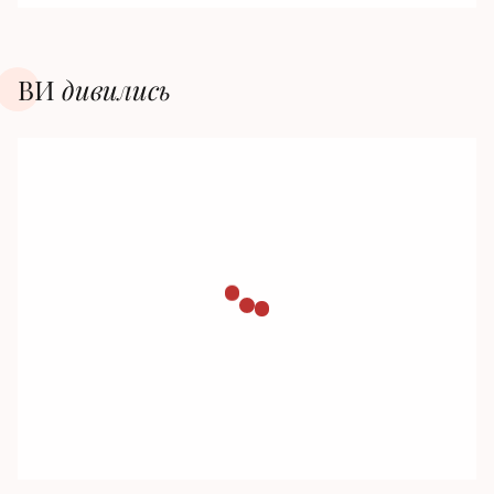
ВИ
дивилиcь