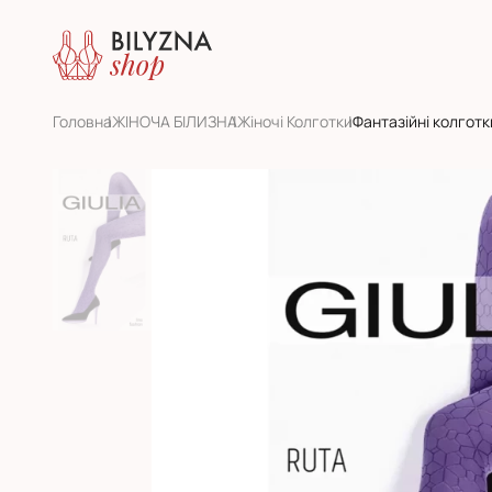
Головна
ЖІНОЧА БІЛИЗНА
Жіночі Колготки
Фантазійні колготк