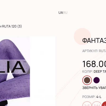
UA
RU
и RUTA 120 (3)
ФАНТАЗ
АРТИКУЛ
:
RUTA
168.0
КОЛІР
:
DEEP T
ЗВЕРНІТЬ УВА
РОЗМІР
:
4-L
2-S
3-M
4