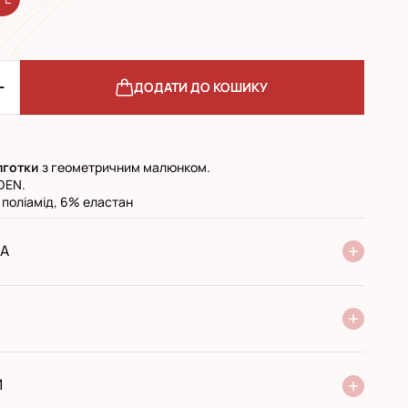
ДОДАТИ ДО КОШИКУ
лготки
з геометричним малюнком.
DEN.
 поліамід, 6% еластан
А
ня Нової Пошти
стандарт
експресс
ри отриманні у поштовому відділенні
ий переказ
И
 виробника