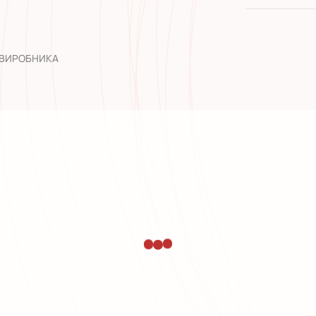
широкий а
досвід роб
 ВИРОБНИКА