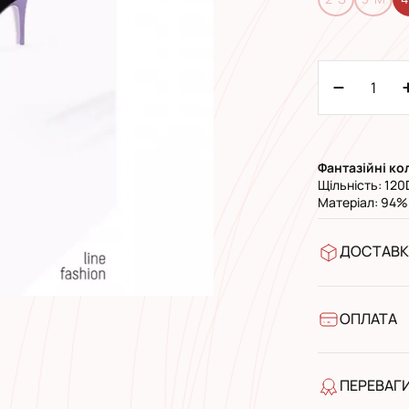
Фантазійні ко
Щільність: 120
Матеріал: 94%
ДОСТАВК
У відділен
УкрПошта 
УкрПошта 
ОПЛАТА
Готівкою п
Банківськ
ПЕРЕВАГ
якість від