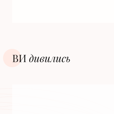
ВИ
дивилиcь