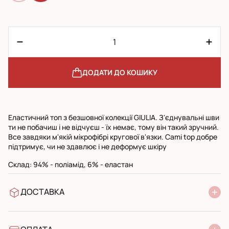
ДОДАТИ ДО КОШИКУ
Еластичний топ з безшовної колекції GIULIA. З'єднувальні шви
ти не побачиш і не відчуєш - їх немає, тому він такий зручний.
Все завдяки м'якій мікрофібрі кругової в'язки. Cami top добре
підтримує, чи не здавлює і не деформує шкіру
Cклад: 94% - поліамід, 6% - еластан
ДОСТАВКА
У відділення Нової Пошти
УкрПошта стандарт
УкрПошта експресс