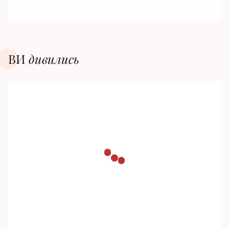
ВИ
дивилиcь