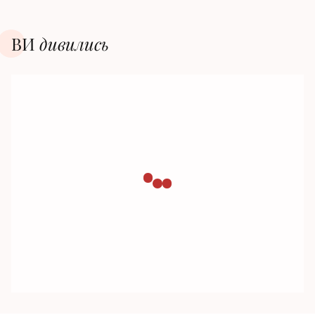
ВИ
дивилиcь