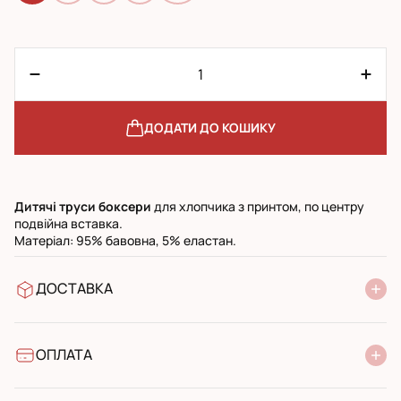
ДОДАТИ ДО КОШИКУ
Дитячі труси боксери
для хлопчика з принтом, по центру
подвійна вставка.
Матеріал: 95% бавовна, 5% еластан.
ДОСТАВКА
У відділення Нової Пошти
УкрПошта стандарт
УкрПошта експресс
ОПЛАТА
Готівкою при отриманні у поштовому відділенні
Банківський переказ