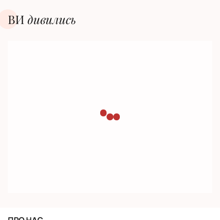
ВИ
дивилиcь