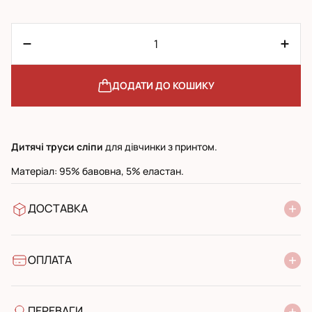
ДОДАТИ ДО КОШИКУ
Дитячі труси сліпи
для дівчинки з принтом.
Матеріал: 95% бавовна, 5% еластан.
ДОСТАВКА
У відділення Нової Пошти
УкрПошта стандарт
УкрПошта експресс
ОПЛАТА
Готівкою при отриманні у поштовому відділенні
Банківський переказ
ПЕРЕВАГИ