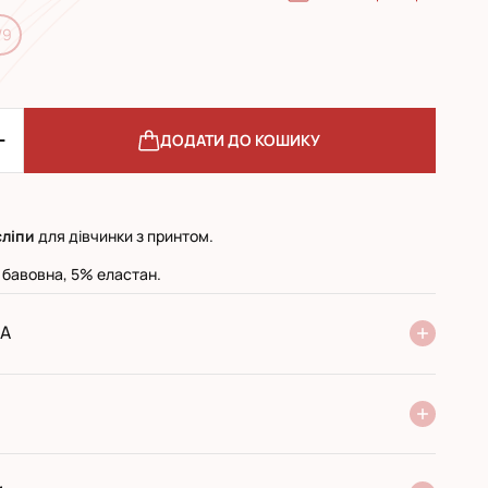
/9
ДОДАТИ ДО КОШИКУ
сліпи
для дівчинки з принтом.
 бавовна, 5% еластан.
А
ня Нової Пошти
стандарт
експресс
ри отриманні у поштовому відділенні
ий переказ