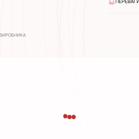
ПЕРЕВАГ
якість від
широкий а
досвід роб
 ВИРОБНИКА