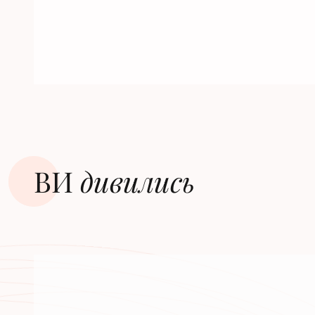
ВИ
дивилиcь