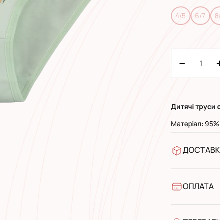
4/5
6/7
8
Дитячі труси 
Матеріал: 95%
ДОСТАВК
У відділен
УкрПошта 
УкрПошта 
ОПЛАТА
Готівкою п
Банківськ