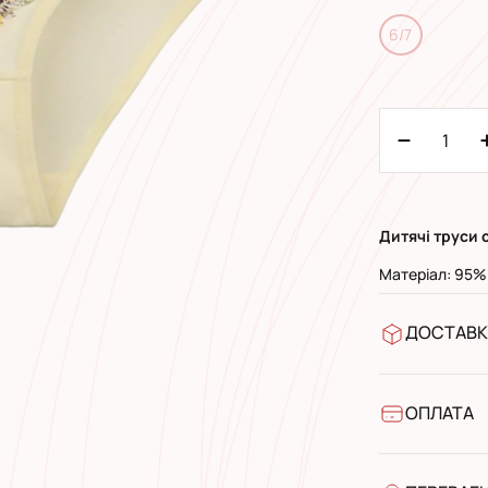
6/7
Дитячі труси 
Матеріал: 95%
ДОСТАВК
У відділен
УкрПошта 
УкрПошта 
ОПЛАТА
Готівкою п
Банківськ