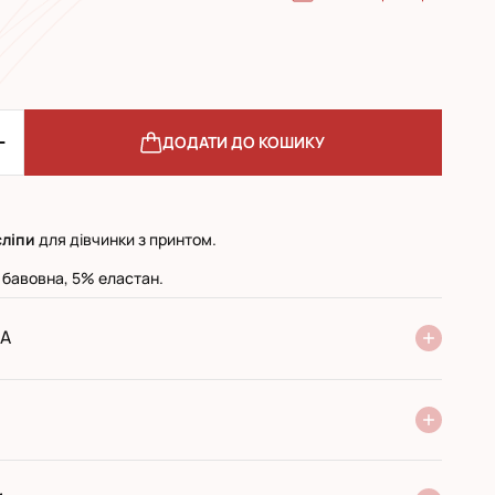
ДОДАТИ ДО КОШИКУ
сліпи
для дівчинки з принтом.
 бавовна, 5% еластан.
А
ня Нової Пошти
стандарт
експресс
ри отриманні у поштовому відділенні
ий переказ