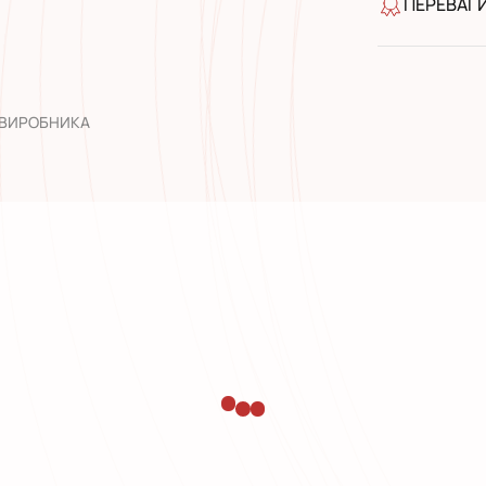
ПЕРЕВАГ
якість від
широкий а
досвід роб
 ВИРОБНИКА