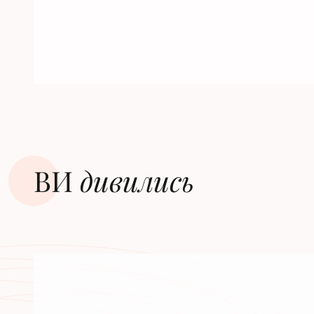
ВИ
дивилиcь