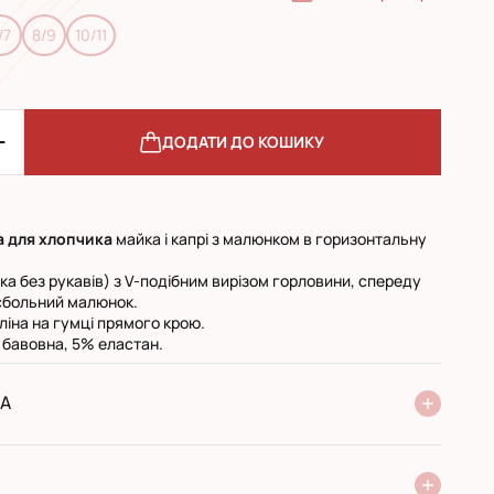
/7
8/9
10/11
ДОДАТИ ДО КОШИКУ
а для хлопчика
майка і капрі з малюнком в горизонтальну
а без рукавів) з V-подібним вирізом горловини, спереду
сбольний малюнок.
ліна на гумці прямого крою.
 бавовна, 5% еластан.
А
ня Нової Пошти
стандарт
експресс