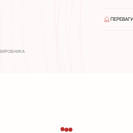
Готівкою п
Банківськ
ПЕРЕВАГ
якість від
широкий а
досвід роб
 ВИРОБНИКА