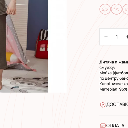
2/3
4/5
6
Дитяча піжам
смужку:
Майка (футболк
по центру бей
Капрі нижче ко
Матеріал: 95%
ДОСТАВК
У відділен
УкрПошта 
УкрПошта 
ОПЛАТА