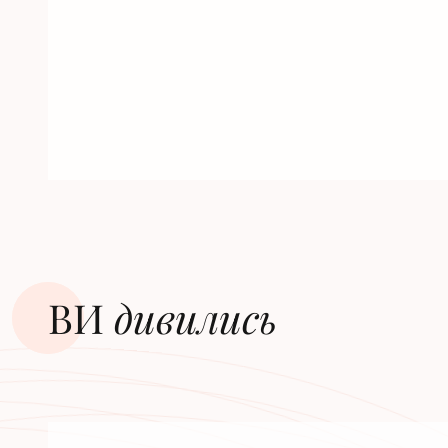
ВИ
дивилиcь