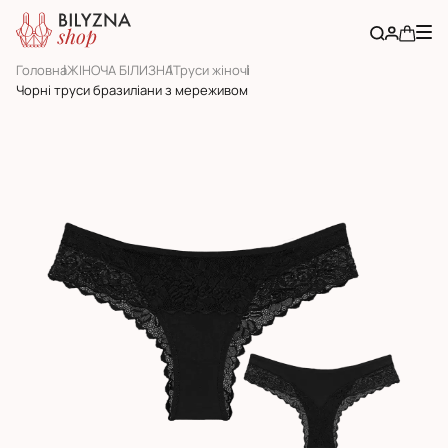
Головна
ЖІНОЧА БІЛИЗНА
Труси жіночі
Чорні труси бразиліани з мереживом