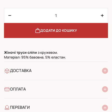
ДОДАТИ ДО КОШИКУ
Жіночі труси сліпи
з кружевом.
Матеріал: 95% бавовна, 5% еластан.
ДОСТАВКА
У відділення Нової Пошти
УкрПошта стандарт
УкрПошта експресс
ОПЛАТА
Готівкою при отриманні у поштовому відділенні
Банківський переказ
ПЕРЕВАГИ