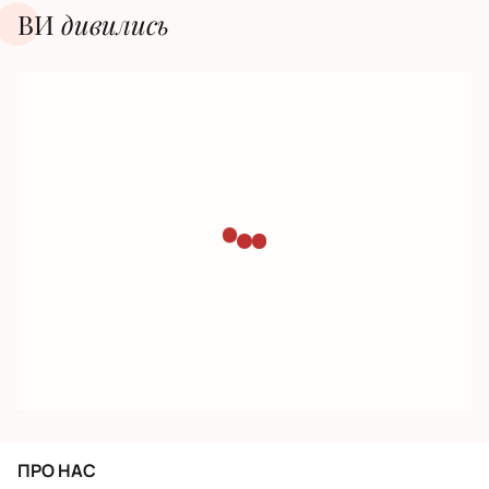
ВИ
дивилиcь
ПРО НАС