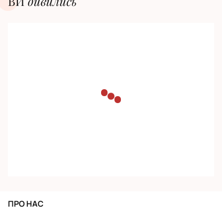
ВИ
дивилиcь
ПРО НАС