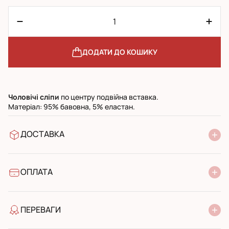
ДОДАТИ ДО КОШИКУ
Чоловічі сліпи
по центру подвійна вставка.
Матеріал: 95% бавовна, 5% еластан.
ДОСТАВКА
У відділення Нової Пошти
УкрПошта стандарт
УкрПошта експресс
ОПЛАТА
Готівкою при отриманні у поштовому відділенні
Банківський переказ
ПЕРЕВАГИ
якість від виробника