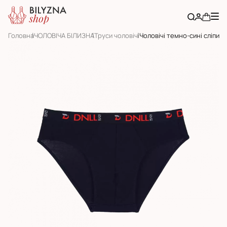
Головна
ЧОЛОВІЧА БІЛИЗНА
Труси чоловічі
Чоловічі темно-сині сліпи