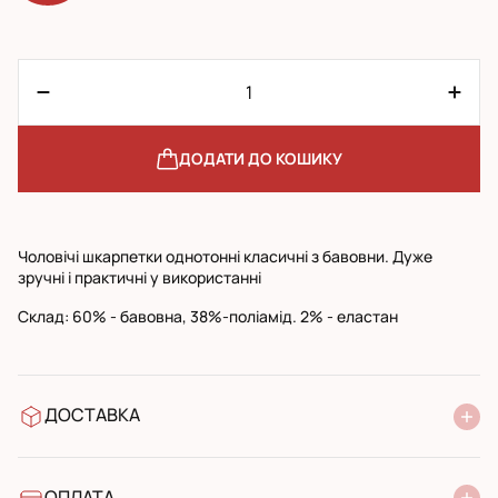
ДОДАТИ ДО КОШИКУ
Чоловічі шкарпетки однотонні класичні з бавовни. Дуже
зручні і практичні у використанні
Cклад: 60% - бавовна, 38%-поліамід. 2% - еластан
ДОСТАВКА
У відділення Нової Пошти
УкрПошта стандарт
УкрПошта експресс
ОПЛАТА