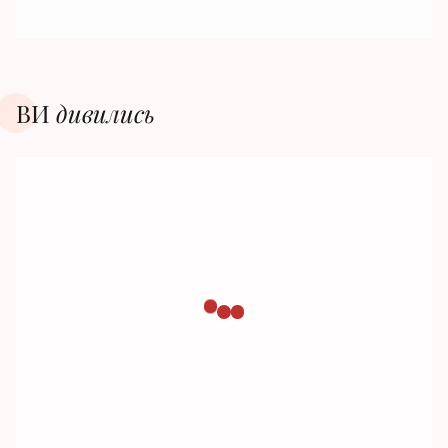
ВИ
дивилиcь