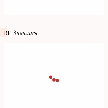
ВИ
дивилиcь