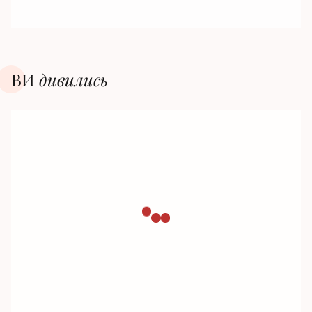
ВИ
дивилиcь