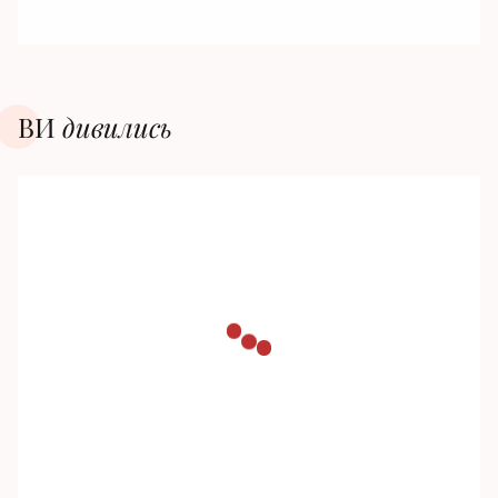
ВИ
дивилиcь