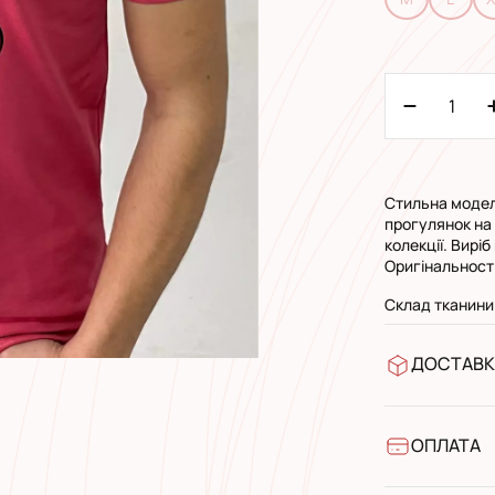
Стильна модел
прогулянок на 
колекції. Вирі
Оригінальност
Склад тканини
ДОСТАВК
У відділен
УкрПошта 
УкрПошта 
ОПЛАТА
Готівкою п
Банківськ