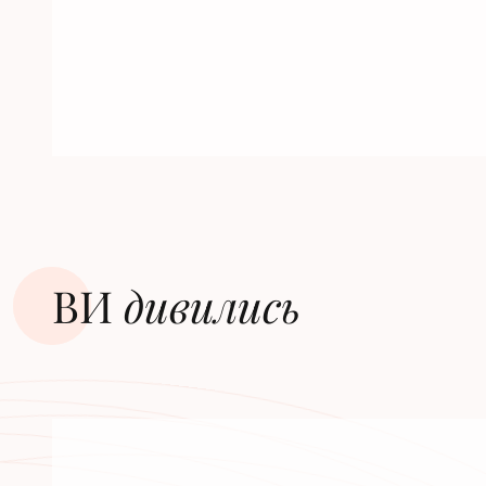
ВИ
дивилиcь