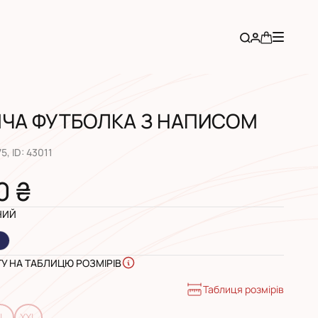
ІЧА ФУТБОЛКА З НАПИСОМ
75
, ID:
43011
0 ₴
НИЙ
ГУ НА ТАБЛИЦЮ РОЗМІРІВ
Таблиця розмірів
L
XXL