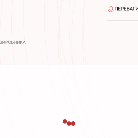
ПЕРЕВАГ
якість від
широкий а
досвід роб
 ВИРОБНИКА