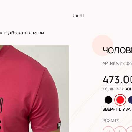
UA
RU
ча футболка з написом
ЧОЛОВ
АРТИКУЛ
:
402
473.0
КОЛІР
:
ЧЕРВО
ЗВЕРНІТЬ УВА
РОЗМІР
:
M
L
X