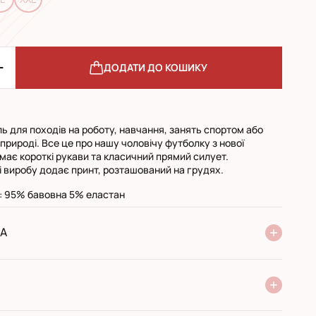
ДОДАТИ ДО КОШИКУ
ь для походів на роботу, навчання, занять спортом або
природі. Все це про нашу чоловічу футболку з нової
б має короткі рукави та класичний прямий силует.
і виробу додає принт, розташований на грудях.
: 95% бавовна 5% еластан
А
ня Нової Пошти
стандарт
експресс
ри отриманні у поштовому відділенні
ий переказ