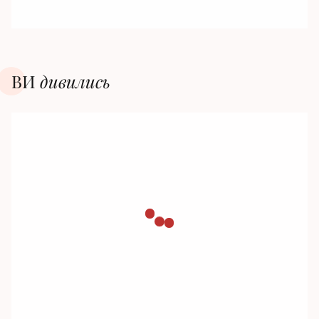
ВИ
дивилиcь