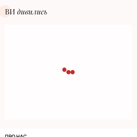
ВИ
дивилиcь
ПРО НАС