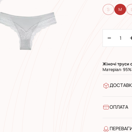
S
M
Жіночі труси 
Матеріал: 95%
ДОСТАВК
У відділен
УкрПошта 
УкрПошта 
ОПЛАТА
Готівкою п
Банківськ
ПЕРЕВАГ