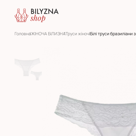
Головна
ЖІНОЧА БІЛИЗНА
Труси жіночі
Білі труси бразиліани