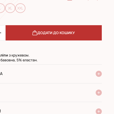
L
XL
XXL
ДОДАТИ ДО КОШИКУ
сліпи
з кружевом.
 бавовна, 5% еластан.
А
ня Нової Пошти
стандарт
експресс
ри отриманні у поштовому відділенні
ий переказ
И