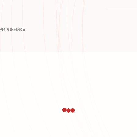
якість від
широкий а
досвід роб
 ВИРОБНИКА