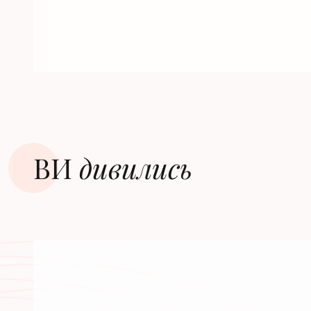
ВИ
дивилиcь