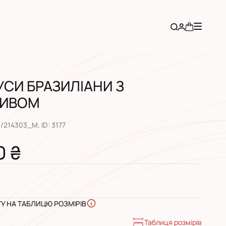
РУСИ БРАЗИЛІАНИ З
ИВОМ
1/214303_M
, ID:
3177
0 ₴
ГУ НА ТАБЛИЦЮ РОЗМІРІВ
Таблиця розмірів