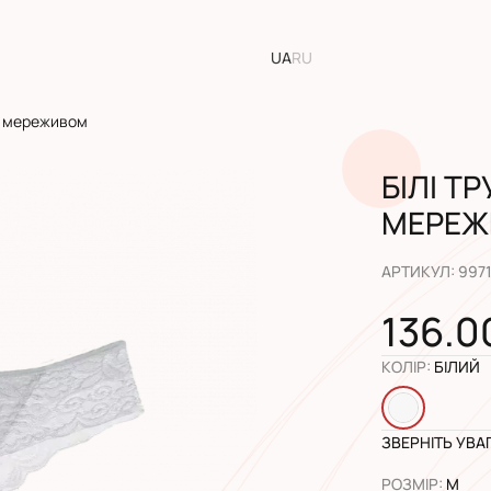
UA
RU
 з мереживом
БІЛІ Т
МЕРЕЖ
АРТИКУЛ
:
997
136.0
КОЛІР
:
БІЛИЙ
ЗВЕРНІТЬ УВА
РОЗМІР
:
M