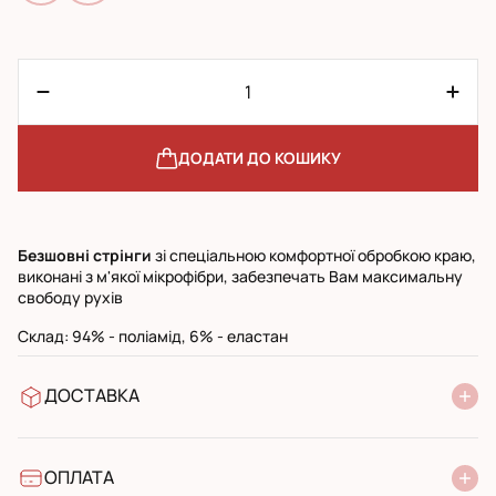
ДОДАТИ ДО КОШИКУ
Безшовні стрінги
зі спеціальною комфортної обробкою краю,
виконані з м'якої мікрофібри, забезпечать Вам максимальну
свободу рухів
Cклад: 94% - поліамід, 6% - еластан
ДОСТАВКА
У відділення Нової Пошти
УкрПошта стандарт
УкрПошта експресс
ОПЛАТА