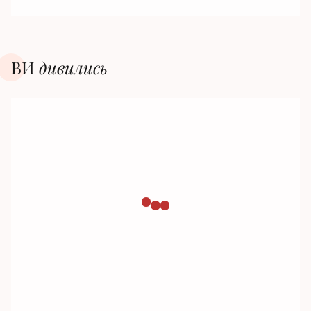
ВИ
дивилиcь