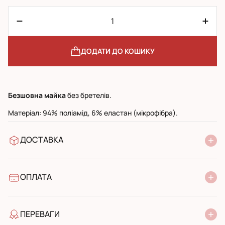
ДОДАТИ ДО КОШИКУ
Безшовна майка
без бретелів.
Матеріал: 94% поліамід, 6% еластан (мікрофібра).
ДОСТАВКА
У відділення Нової Пошти
УкрПошта стандарт
УкрПошта експресс
ОПЛАТА
Готівкою при отриманні у поштовому відділенні
Банківський переказ
ПЕРЕВАГИ