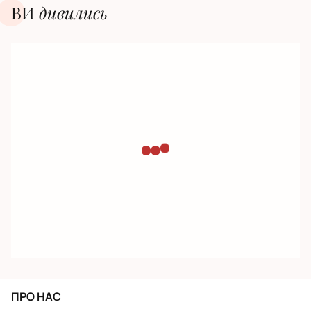
ВИ
дивилиcь
ПРО НАС