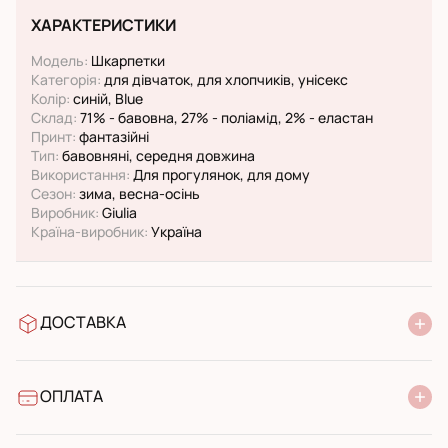
ХАРАКТЕРИСТИКИ
Модель:
Шкарпетки
Категорія:
для дівчаток, для хлопчиків, унісекс
Колір:
синій, Blue
Склад:
71% - бавовна, 27% - поліамід, 2% - еластан
Принт:
фантазійні
Тип:
бавовняні, середня довжина
Використання:
Для прогулянок, для дому
Сезон:
зима, весна-осінь
Виробник:
Giulia
Країна-виробник:
Україна
ДОСТАВКА
У відділення Нової Пошти
УкрПошта стандарт
УкрПошта експресс
ОПЛАТА
Готівкою при отриманні у поштовому відділенні
Банківський переказ