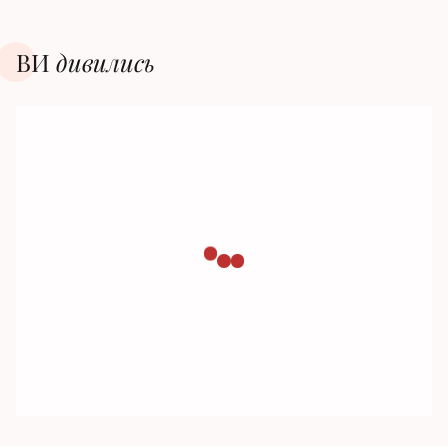
ВИ
дивилиcь