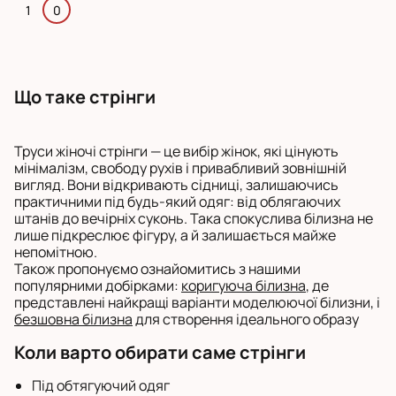
1
0
Що таке стрінги
Труси жіночі стрінги — це вибір жінок, які цінують
мінімалізм, свободу рухів і привабливий зовнішній
вигляд. Вони відкривають сідниці, залишаючись
практичними під будь-який одяг: від облягаючих
штанів до вечірніх суконь. Така спокуслива білизна не
лише підкреслює фігуру, а й залишається майже
непомітною.
Також пропонуємо ознайомитись з нашими
популярними добірками:
коригуюча білизна
, де
представлені найкращі варіанти моделюючої білизни, і
безшовна білизна
для створення ідеального образу
Коли варто обирати саме стрінги
Під обтягуючий одяг