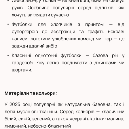
Оверсайз-футболки — вільний крій, який не сковує
рухів. Особливо популярні серед підлітків, які
хочуть виглядати сучасно
Футболки для хлопчиків з принтом — від
супергероїв до абстракцій та графіті. Яскраві
написи, логотипи улюблених команд чи ігор — це
завжди вдалий вибір
Класичні однотонні футболки — базова річ у
гардеробі, яку легко поєднувати з джинсами чи
шортами.
Матеріали та кольори:
У 2025 році популярні як натуральна бавовна, так і
легкі муслінові тканини. Серед кольорів — класичний
білий, синій, зелений, а також яскраві відтінки: малина,
лимонний, небесно-блакитний