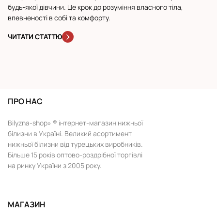
будь-якої дівчини. Це крок до розуміння власного тіла,
сп
впевненості в собі та комфорту.
по
ЧИТАТИ СТАТТЮ
Ч
ПРО НАС
Bilyzna-shop» ® інтернет-магазин нижньої
білизни в Україні. Великий асортимент
нижньої білизни від турецьких виробників.
Більше 15 років оптово-роздрібної торгівлі
на ринку України з 2005 року.
МАГАЗИН