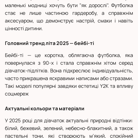
маленькі модниці хочуть бути "як дорослі". Футболка
стає не лише частиною гардеробу, а справжнім
аксесуаром, що демонструє настрій, смаки і навіть
цінності дитини.
Головний тренд літа 2025 — бейбі-ті
Бейбі-ті — це коротка, облягаюча футболка, яка
повернулася з 90-х і стала справжнім хітом серед
дівчаток-підлітків. Вона підкреслює індивідуальність,
часто прикрашена яскравими написами або стразами.
Такі моделі популярні завдяки естетиці Y2K та впливу
соцмереж
Актуальні кольори та матеріали
У 2025 році для дівчаток актуальні природні відтінки:
білий, бежевий, зелений, небесно-блакитний, а також
пастельні тони, які створюють м’який, спокійний