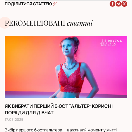
ПОДІЛИТИСЯ СТАТТЕЮ
РЕКОМЕНДОВАНІ
статті
ЯК ВИБРАТИ ПЕРШИЙ БЮСТГАЛЬТЕР: КОРИСНІ
С
ПОРАДИ ДЛЯ ДІВЧАТ
К
17.03.2025
26
Вибір першого бюстгальтера — важливий момент у житті
У 