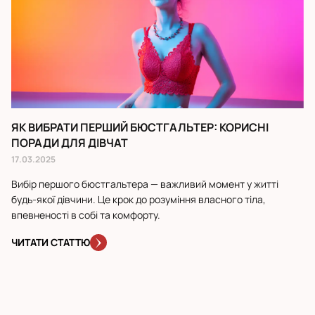
ЯК ВИБРАТИ ПЕРШИЙ БЮСТГАЛЬТЕР: КОРИСНІ
С
ПОРАДИ ДЛЯ ДІВЧАТ
К
17.03.2025
26
Вибір першого бюстгальтера — важливий момент у житті
У 
будь-якої дівчини. Це крок до розуміння власного тіла,
сп
впевненості в собі та комфорту.
по
ЧИТАТИ СТАТТЮ
Ч