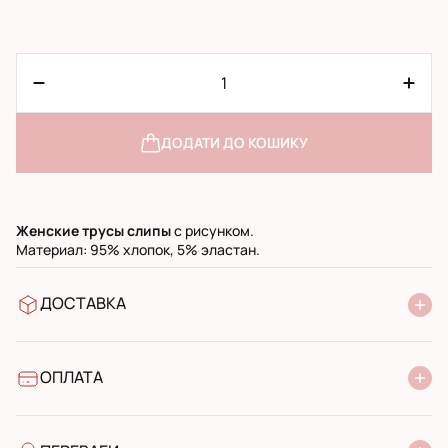
ДОДАТИ ДО КОШИКУ
Женские трусы слипы
с рисунком.
Материал: 95% хлопок, 5% эластан.
ДОСТАВКА
У відділення Нової Пошти
УкрПошта стандарт
УкрПошта експресс
ОПЛАТА
Готівкою при отриманні у поштовому відділенні
Банківський переказ