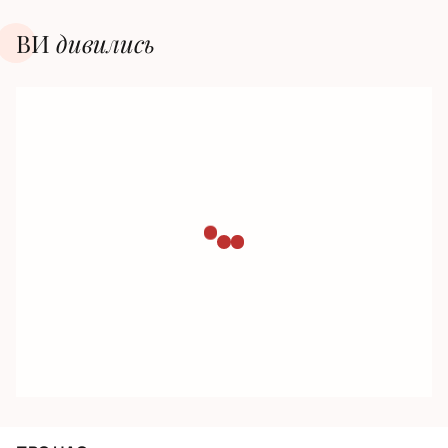
ВИ
дивилиcь